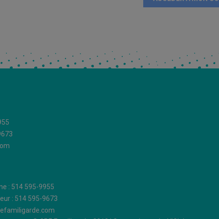
955
9673
com
ne : 514 595-9955
eur : 514 595-9673
efamiligarde.com