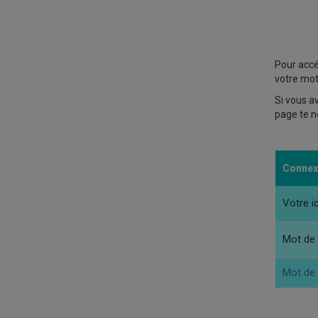
Pour accé
votre mot
Si vous a
page te n
Connex
Votre id
Mot de 
Mot de 