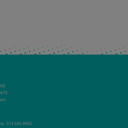
955
9673
com
ne : 514 595-9955