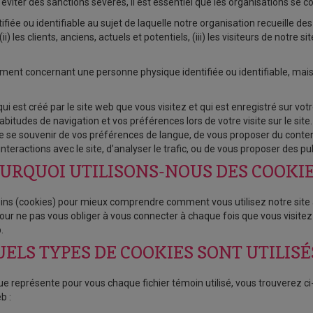
ter des sanctions sévères, il est essentiel que les organisations se co
fiée ou identifiable au sujet de laquelle notre organisation recueille
ii) les clients, anciens, actuels et potentiels, (iii) les visiteurs de notre s
ent concernant une personne physique identifiée ou identifiable, mais
 qui est créé par le site web que vous visitez et qui est enregistré sur vot
abitudes de navigation et vos préférences lors de votre visite sur le site
 de se souvenir de vos préférences de langue, de vous proposer du conte
teractions avec le site, d’analyser le trafic, ou de vous proposer des pub
URQUOI UTILISONS-NOUS DES COOKIE
moins (cookies) pour mieux comprendre comment vous utilisez notre site 
our ne pas vous obliger à vous connecter à chaque fois que vous visitez
.
ELS TYPES DE COOKIES SONT UTILISÉ
que représente pour vous chaque fichier témoin utilisé, vous trouverez c
b :