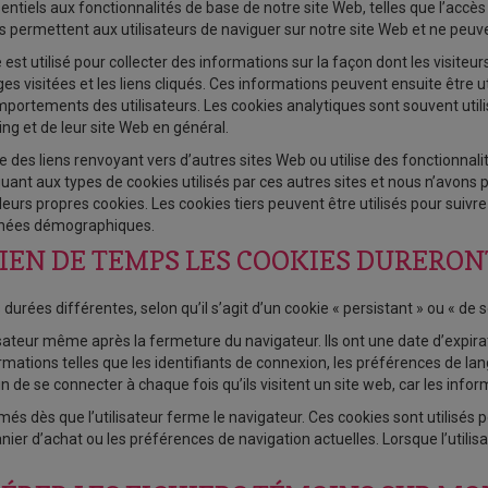
entiels aux fonctionnalités de base de notre site Web, telles que l’accès
ns permettent aux utilisateurs de naviguer sur notre site Web et ne peuv
est utilisé pour collecter des informations sur la façon dont les visiteurs 
 pages visitées et les liens cliqués. Ces informations peuvent ensuite êtr
mportements des utilisateurs. Les cookies analytiques sont souvent utili
ing et de leur site Web en général.
enne des liens renvoyant vers d’autres sites Web ou utilise des fonctio
t aux types de cookies utilisés par ces autres sites et nous n’avons pas
leurs propres cookies. Les cookies tiers peuvent être utilisés pour suivre
données démographiques.
EN DE TEMPS LES COOKIES DURERONT
urées différentes, selon qu’il s’agit d’un cookie « persistant » ou « de s
lisateur même après la fermeture du navigateur. Ils ont une date d’expira
nformations telles que les identifiants de connexion, les préférences de l
in de se connecter à chaque fois qu’ils visitent un site web, car les inf
és dès que l’utilisateur ferme le navigateur. Ces cookies sont utilisés 
u panier d’achat ou les préférences de navigation actuelles. Lorsque l’util