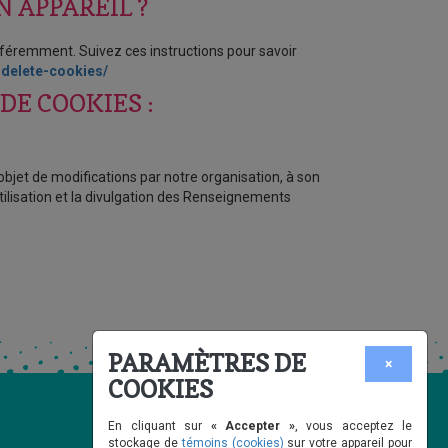
 APPAREIL ?
féremment. Suivez ces instructions pour savoir
-delete-cookies/
DE COOKIES :
’objet de modifications par notre organisation, à son
tilisation et la divulgation des Renseignements
PARAMÈTRES DE
×
COOKIES
En cliquant sur
« Accepter »
, vous acceptez le
stockage de
témoins (cookies)
sur votre appareil pour