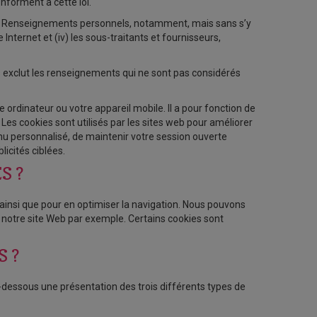
nforment à cette loi.
 des Renseignements personnels, notamment, mais sans s’y
ite Internet et (iv) les sous-traitants et fournisseurs,
 exclut les renseignements qui ne sont pas considérés
re ordinateur ou votre appareil mobile. Il a pour fonction de
. Les cookies sont utilisés par les sites web pour améliorer
nu personnalisé, de maintenir votre session ouverte
licités ciblées.
S ?
ainsi que pour en optimiser la navigation. Nous pouvons
 notre site Web par exemple. Certains cookies sont
S ?
i-dessous une présentation des trois différents types de